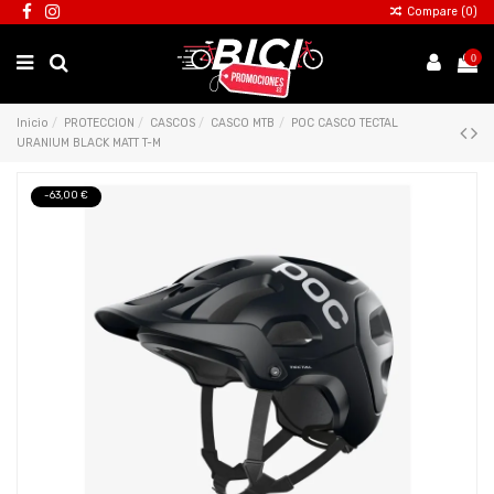
Compare (
0
)
0
Inicio
PROTECCION
CASCOS
CASCO MTB
POC CASCO TECTAL
URANIUM BLACK MATT T-M
-63,00 €