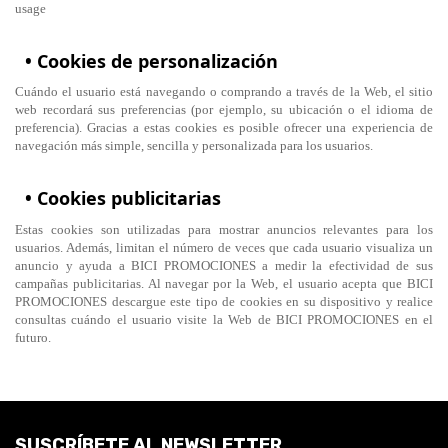
usage
• Cookies de personalización
Cuándo el usuario está navegando o comprando a través de la Web, el sitio
web recordará sus preferencias (por ejemplo, su ubicación o el idioma de
preferencia). Gracias a estas cookies es posible ofrecer una experiencia de
navegación más simple, sencilla y personalizada para los usuarios.
• Cookies publicitarias
Estas cookies son utilizadas para mostrar anuncios relevantes para los
usuarios. Además, limitan el número de veces que cada usuario visualiza un
anuncio y ayuda a BICI PROMOCIONES a medir la efectividad de sus
campañas publicitarias. Al navegar por la Web, el usuario acepta que BICI
PROMOCIONES descargue este tipo de cookies en su dispositivo y realice
consultas cuándo el usuario visite la Web de BICI PROMOCIONES en el
futuro.
SUSCRÍBETE AL NEWSLETTER