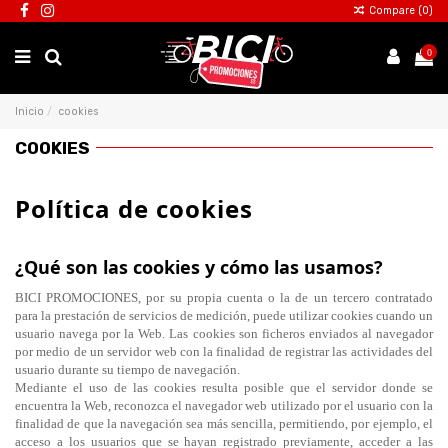
Compare (
0
)
0
Inicio
cookies
COOKIES
Política de cookies
¿Qué son las cookies y cómo las usamos?
BICI PROMOCIONES, por su propia cuenta o la de un tercero contratado
para la prestación de servicios de medición, puede utilizar cookies cuando un
usuario navega por la Web. Las cookies son ficheros enviados al navegador
por medio de un servidor web con la finalidad de registrar las actividades del
usuario durante su tiempo de navegación.
Mediante el uso de las cookies resulta posible que el servidor donde se
encuentra la Web, reconozca el navegador web utilizado por el usuario con la
finalidad de que la navegación sea más sencilla, permitiendo, por ejemplo, el
acceso a los usuarios que se hayan registrado previamente, acceder a las