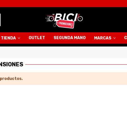
OUTLET
SEGUNDA MANO
C
TIENDA
MARCAS
NSIONES
 productos.