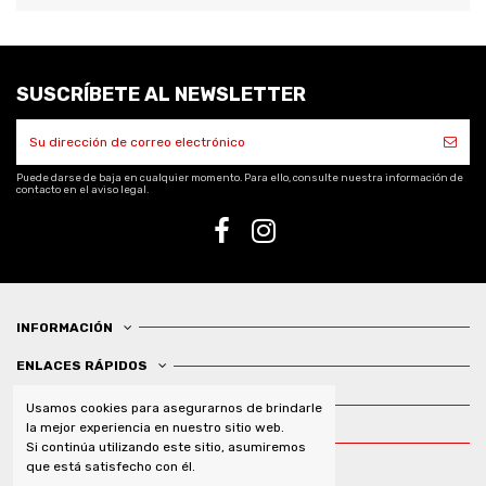
SUSCRÍBETE AL NEWSLETTER
Puede darse de baja en cualquier momento. Para ello, consulte nuestra información de
contacto en el aviso legal.
INFORMACIÓN
ENLACES RÁPIDOS
OFERTAS Y PROMOCIONES
Usamos cookies para asegurarnos de brindarle
la mejor experiencia en nuestro sitio web.
CONTÁCTENOS
Si continúa utilizando este sitio, asumiremos
que está satisfecho con él.