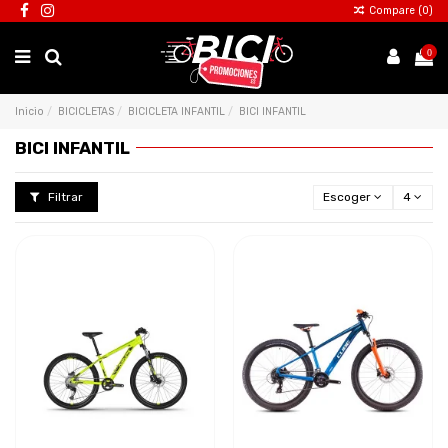
Compare (
0
)
0
Inicio
BICICLETAS
BICICLETA INFANTIL
BICI INFANTIL
BICI INFANTIL
Filtrar
Escoger
4