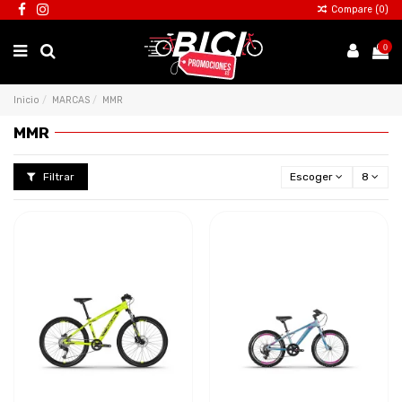
Compare (
0
)
0
Inicio
MARCAS
MMR
MMR
Filtrar
Escoger
8