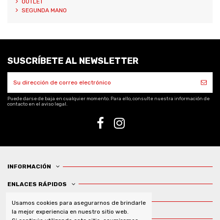
OUTLET
SEGUNDA MANO
SUSCRÍBETE AL NEWSLETTER
Puede darse de baja en cualquier momento. Para ello, consulte nuestra información de
contacto en el aviso legal.
INFORMACIÓN
ENLACES RÁPIDOS
OFERTAS Y PROMOCIONES
Usamos cookies para asegurarnos de brindarle
la mejor experiencia en nuestro sitio web.
CONTÁCTENOS