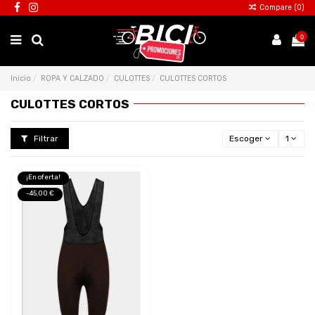
Compare (
0
)
0
Inicio
ROPA Y CALZADO
CULOTTES
CULOTTES CORTOS
CULOTTES CORTOS
Filtrar
Escoger
1
¡En oferta!
-45,00 €