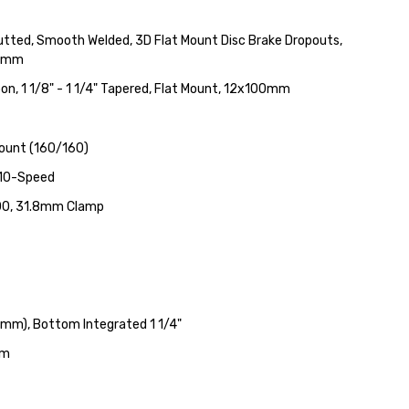
utted, Smooth Welded, 3D Flat Mount Disc Brake Dropouts,
42mm
on, 1 1/8" - 1 1/4" Tapered, Flat Mount, 12x100mm
ount (160/160)
 10-Speed
00, 31.8mm Clamp
4mm), Bottom Integrated 1 1/4"
mm