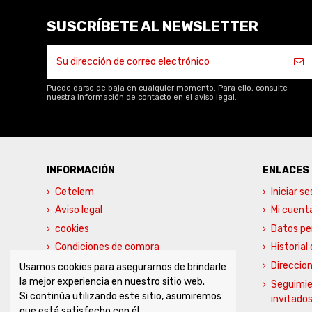
SUSCRÍBETE AL NEWSLETTER
Puede darse de baja en cualquier momento. Para ello, consulte
nuestra información de contacto en el aviso legal.
INFORMACIÓN
ENLACES
Cetelem
Iniciar se
Aviso legal
Mi cuent
cookies
Datos pe
Condiciones de compra
Historial
Contacte con nosotros
Direccio
Usamos cookies para asegurarnos de brindarle
la mejor experiencia en nuestro sitio web.
Seguimie
Si continúa utilizando este sitio, asumiremos
invitado
que está satisfecho con él.