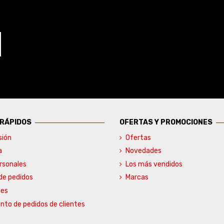
 RÁPIDOS
OFERTAS Y PROMOCIONES
sión
Ofertas
a
Novedades
rsonales
Los más vendidos
 de pedidos
Marcas
nes
nto de pedidos de clientes
s