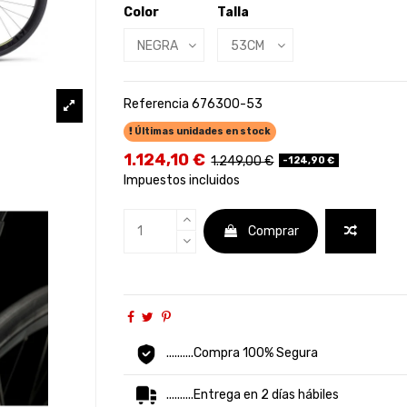
Color
Talla
Referencia
676300-53
Últimas unidades en stock
1.124,10 €
1.249,00 €
-124,90 €
Impuestos incluidos
Comprar
..........Compra 100% Segura
..........Entrega en 2 días hábiles