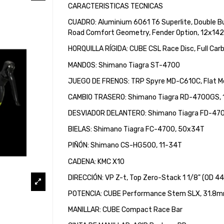
CARACTERISTICAS TECNICAS
CUADRO: Aluminium 6061 T6 Superlite, Double B
Road Comfort Geometry, Fender Option, 12x1
HORQUILLA RÍGIDA: CUBE CSL Race Disc, Full Carb
MANDOS: Shimano Tiagra ST-4700
JUEGO DE FRENOS: TRP Spyre MD-C610C, Flat M
CAMBIO TRASERO: Shimano Tiagra RD-4700GS,
DESVIADOR DELANTERO: Shimano Tiagra FD-47
BIELAS: Shimano Tiagra FC-4700, 50x34T
PIÑÓN: Shimano CS-HG500, 11-34T
CADENA: KMC X10
DIRECCIÓN: VP Z-t, Top Zero-Stack 1 1/8" (OD 4
POTENCIA: CUBE Performance Stem SLX, 31.8
MANILLAR: CUBE Compact Race Bar